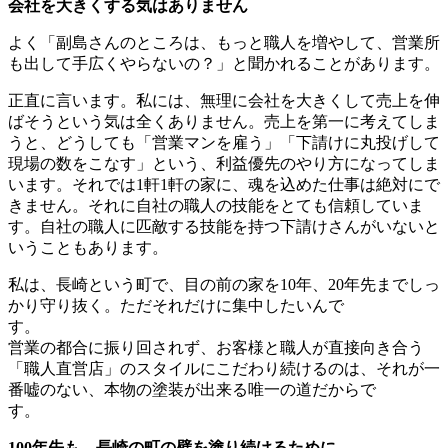
会社を大きくする気はありません
よく「副島さんのところは、もっと職人を増やして、営業所
も出して手広くやらないの？」と聞かれることがあります。
正直に言います。私には、無理に会社を大きくして売上を伸
ばそうという気は全くありません。売上を第一に考えてしま
うと、どうしても「営業マンを雇う」「下請けに丸投げして
現場の数をこなす」という、利益優先のやり方になってしま
います。それでは1軒1軒の家に、魂を込めた仕事は絶対にで
きません。それに自社の職人の技能をとても信頼していま
す。自社の職人に匹敵する技能を持つ下請けさんがいないと
いうこともあります。
私は、長崎という町で、目の前の家を10年、20年先までしっ
かり守り抜く。ただそれだけに集中したいんで
す
営業の都合に振り回されず、お客様と職人が直接向き合う
「職人直営店」のスタイルにこだわり続けるのは、それが一
番嘘のない、本物の塗装が出来る唯一の道だからで
す
100年先も、長崎の町の壁を塗り続けるために