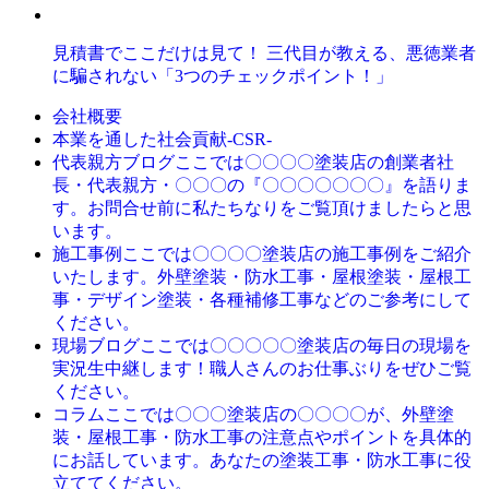
見積書でここだけは見て！ 三代目が教える、悪徳業者
に騙されない「3つのチェックポイント！」
会社概要
本業を通した社会貢献-CSR-
ここでは〇〇〇〇塗装店の創業者社
代表親方ブログ
長・代表親方・〇〇〇の『〇〇〇〇〇〇〇』を語りま
す。お問合せ前に私たちなりをご覧頂けましたらと思
います。
ここでは〇〇〇〇塗装店の施工事例をご紹介
施工事例
いたします。外壁塗装・防水工事・屋根塗装・屋根工
事・デザイン塗装・各種補修工事などのご参考にして
ください。
ここでは〇〇〇〇〇塗装店の毎日の現場を
現場ブログ
実況生中継します！職人さんのお仕事ぶりをぜひご覧
ください。
ここでは〇〇〇塗装店の〇〇〇〇が、外壁塗
コラム
装・屋根工事・防水工事の注意点やポイントを具体的
にお話しています。あなたの塗装工事・防水工事に役
立ててください。